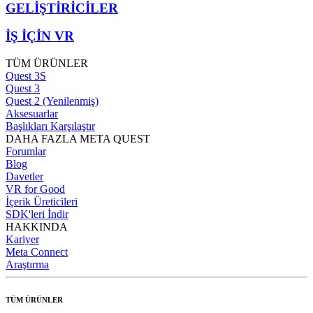
GELİŞTİRİCİLER
İŞ İÇİN VR
TÜM ÜRÜNLER
Quest 3S
Quest 3
Quest 2 (Yenilenmiş)
Aksesuarlar
Başlıkları Karşılaştır
DAHA FAZLA META QUEST
Forumlar
Blog
Davetler
VR for Good
İçerik Üreticileri
SDK'leri İndir
HAKKINDA
Kariyer
Meta Connect
Araştırma
TÜM ÜRÜNLER