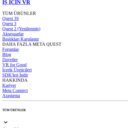
İŞ İÇİN VR
TÜM ÜRÜNLER
Quest 3S
Quest 3
Quest 2 (Yenilenmiş)
Aksesuarlar
Başlıkları Karşılaştır
DAHA FAZLA META QUEST
Forumlar
Blog
Davetler
VR for Good
İçerik Üreticileri
SDK'leri İndir
HAKKINDA
Kariyer
Meta Connect
Araştırma
TÜM ÜRÜNLER