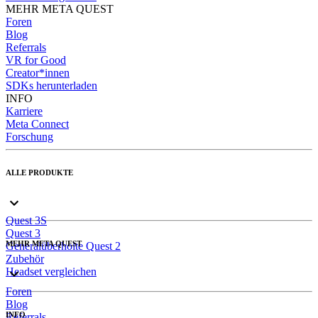
MEHR META QUEST
Foren
Blog
Referrals
VR for Good
Creator*innen
SDKs herunterladen
INFO
Karriere
Meta Connect
Forschung
ALLE PRODUKTE
Quest 3S
Quest 3
MEHR META QUEST
Generalüberholte Quest 2
Zubehör
Headset vergleichen
Foren
Blog
INFO
Referrals