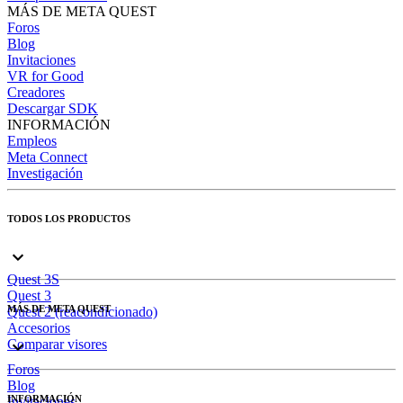
MÁS DE META QUEST
Foros
Blog
Invitaciones
VR for Good
Creadores
Descargar SDK
INFORMACIÓN
Empleos
Meta Connect
Investigación
TODOS LOS PRODUCTOS
Quest 3S
Quest 3
MÁS DE META QUEST
Quest 2 (reacondicionado)
Accesorios
Comparar visores
Foros
Blog
INFORMACIÓN
Invitaciones