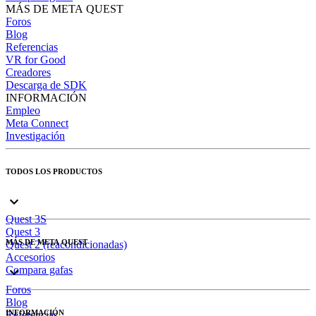
MÁS DE META QUEST
Foros
Blog
Referencias
VR for Good
Creadores
Descarga de SDK
INFORMACIÓN
Empleo
Meta Connect
Investigación
TODOS LOS PRODUCTOS
Quest 3S
Quest 3
MÁS DE META QUEST
Quest 2 (reacondicionadas)
Accesorios
Compara gafas
Foros
Blog
INFORMACIÓN
Referencias