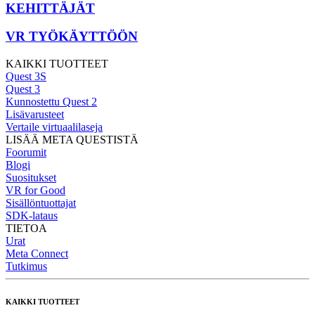
KEHITTÄJÄT
VR TYÖKÄYTTÖÖN
KAIKKI TUOTTEET
Quest 3S
Quest 3
Kunnostettu Quest 2
Lisävarusteet
Vertaile virtuaalilaseja
LISÄÄ META QUESTISTÄ
Foorumit
Blogi
Suositukset
VR for Good
Sisällöntuottajat
SDK-lataus
TIETOA
Urat
Meta Connect
Tutkimus
KAIKKI TUOTTEET