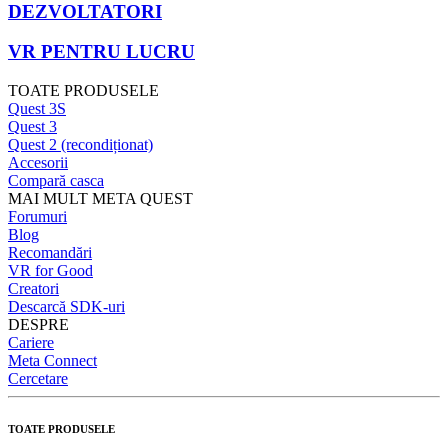
DEZVOLTATORI
VR PENTRU LUCRU
TOATE PRODUSELE
Quest 3S
Quest 3
Quest 2 (recondiționat)
Accesorii
Compară casca
MAI MULT META QUEST
Forumuri
Blog
Recomandări
VR for Good
Creatori
Descarcă SDK-uri
DESPRE
Cariere
Meta Connect
Cercetare
TOATE PRODUSELE