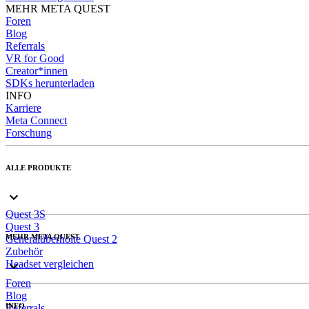
MEHR META QUEST
Foren
Blog
Referrals
VR for Good
Creator*innen
SDKs herunterladen
INFO
Karriere
Meta Connect
Forschung
ALLE PRODUKTE
Quest 3S
Quest 3
MEHR META QUEST
Generalüberholte Quest 2
Zubehör
Headset vergleichen
Foren
Blog
INFO
Referrals