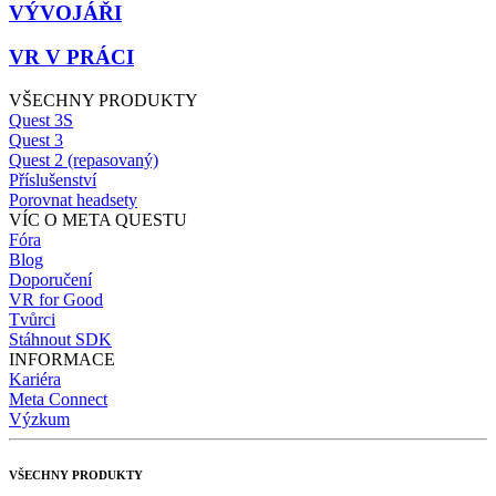
VÝVOJÁŘI
VR V PRÁCI
VŠECHNY PRODUKTY
Quest 3S
Quest 3
Quest 2 (repasovaný)
Příslušenství
Porovnat headsety
VÍC O META QUESTU
Fóra
Blog
Doporučení
VR for Good
Tvůrci
Stáhnout SDK
INFORMACE
Kariéra
Meta Connect
Výzkum
VŠECHNY PRODUKTY