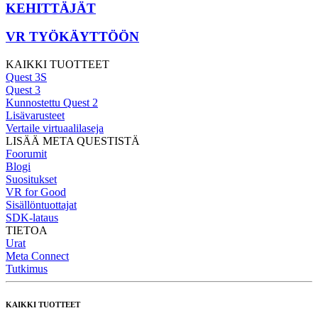
KEHITTÄJÄT
VR TYÖKÄYTTÖÖN
KAIKKI TUOTTEET
Quest 3S
Quest 3
Kunnostettu Quest 2
Lisävarusteet
Vertaile virtuaalilaseja
LISÄÄ META QUESTISTÄ
Foorumit
Blogi
Suositukset
VR for Good
Sisällöntuottajat
SDK-lataus
TIETOA
Urat
Meta Connect
Tutkimus
KAIKKI TUOTTEET