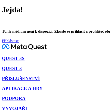
Jejda!
Tohle médium není k dispozici. Zkuste se přihlásit a prohlížeč ob
Přihlásit se
QUEST 3S
QUEST 3
PŘÍSLUŠENSTVÍ
APLIKACE A HRY
PODPORA
VÝVOJÁŘI