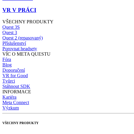
VR V PRÁCI
VŠECHNY PRODUKTY
Quest 3S
Quest 3
Quest 2 (repasovaný)
Příslušenství
Porovnat headsety
VÍC O META QUESTU
Fóra
Blog
Doporučení
VR for Good
Tvůrci
Stáhnout SDK
INFORMACE
Kariéra
Meta Connect
Výzkum
VŠECHNY PRODUKTY