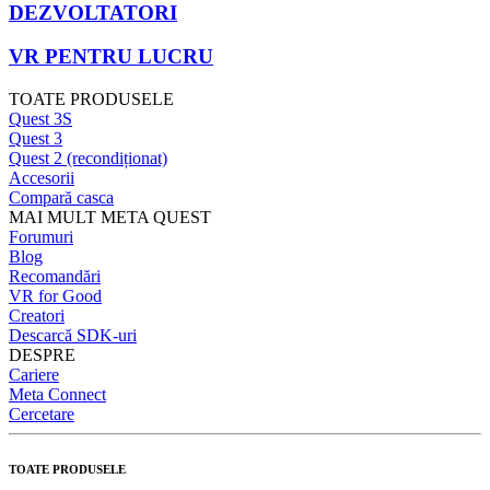
DEZVOLTATORI
VR PENTRU LUCRU
TOATE PRODUSELE
Quest 3S
Quest 3
Quest 2 (recondiționat)
Accesorii
Compară casca
MAI MULT META QUEST
Forumuri
Blog
Recomandări
VR for Good
Creatori
Descarcă SDK-uri
DESPRE
Cariere
Meta Connect
Cercetare
TOATE PRODUSELE