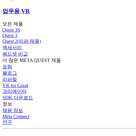
업무용 VR
모든 제품
Quest 3S
Quest 3
Quest 2(리퍼 제품)
액세서리
헤드셋 비교
더 많은 META QUEST 제품
포럼
블로그
리퍼럴
VR for Good
크리에이터
SDK 다운로드
정보
채용 정보
Meta Connect
연구