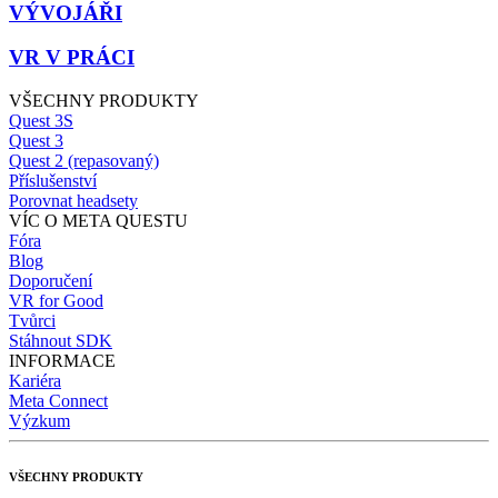
VÝVOJÁŘI
VR V PRÁCI
VŠECHNY PRODUKTY
Quest 3S
Quest 3
Quest 2 (repasovaný)
Příslušenství
Porovnat headsety
VÍC O META QUESTU
Fóra
Blog
Doporučení
VR for Good
Tvůrci
Stáhnout SDK
INFORMACE
Kariéra
Meta Connect
Výzkum
VŠECHNY PRODUKTY