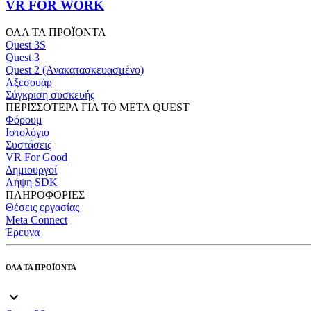
VR FOR WORK
ΟΛΑ ΤΑ ΠΡΟΪΟΝΤΑ
Quest 3S
Quest 3
Quest 2 (Ανακατασκευασμένο)
Αξεσουάρ
Σύγκριση συσκευής
ΠΕΡΙΣΣΟΤΕΡΑ ΓΙΑ ΤΟ META QUEST
Φόρουμ
Ιστολόγιο
Συστάσεις
VR For Good
Δημιουργοί
Λήψη SDK
ΠΛΗΡΟΦΟΡΙΕΣ
Θέσεις εργασίας
Meta Connect
Έρευνα
ΟΛΑ ΤΑ ΠΡΟΪΟΝΤΑ