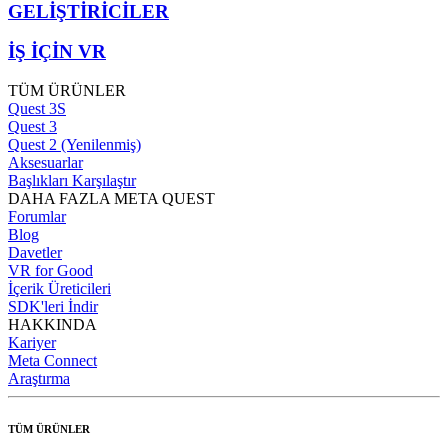
GELİŞTİRİCİLER
İŞ İÇİN VR
TÜM ÜRÜNLER
Quest 3S
Quest 3
Quest 2 (Yenilenmiş)
Aksesuarlar
Başlıkları Karşılaştır
DAHA FAZLA META QUEST
Forumlar
Blog
Davetler
VR for Good
İçerik Üreticileri
SDK'leri İndir
HAKKINDA
Kariyer
Meta Connect
Araştırma
TÜM ÜRÜNLER