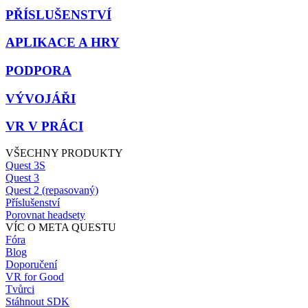
PŘÍSLUŠENSTVÍ
APLIKACE A HRY
PODPORA
VÝVOJÁŘI
VR V PRÁCI
VŠECHNY PRODUKTY
Quest 3S
Quest 3
Quest 2 (repasovaný)
Příslušenství
Porovnat headsety
VÍC O META QUESTU
Fóra
Blog
Doporučení
VR for Good
Tvůrci
Stáhnout SDK