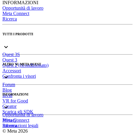
INFORMAZIONI
Opportunità di lavoro
Meta Connect
Ricerca
TUTTI I PRODOTTI
Quest 3S
Quest 3
ALTRO SU META QUEST
Quest 2 (ricondizionato)
Accessori
Confronta i visori
Forum
Blog
INFORMAZIONI
Inviti
VR for Good
Creator
Scarica gli SDK
Opportunità di lavoro
Meta Connect
Privacy
Ricerca
Informazioni legali
© Meta 2026