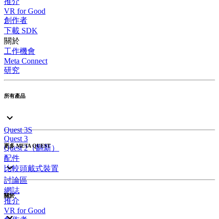
推介
VR for Good
創作者
下載 SDK
關於
工作機會
Meta Connect
研究
所有產品
Quest 3S
Quest 3
更多 META QUEST
Quest 2（翻新）
配件
比較頭戴式裝置
討論區
網誌
關於
推介
VR for Good