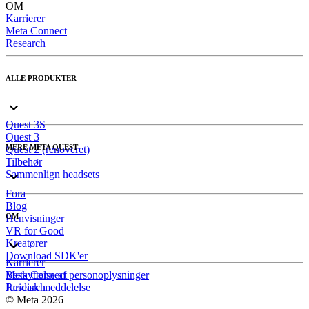
OM
Karrierer
Meta Connect
Research
ALLE PRODUKTER
Quest 3S
Quest 3
MERE META QUEST
Quest 2 (renoveret)
Tilbehør
Sammenlign headsets
Fora
Blog
OM
Henvisninger
VR for Good
Kreatører
Download SDK'er
Karrierer
Meta Connect
Beskyttelse af personoplysninger
Research
Juridisk meddelelse
© Meta 2026