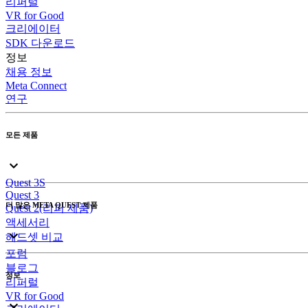
리퍼럴
VR for Good
크리에이터
SDK 다운로드
정보
채용 정보
Meta Connect
연구
모든 제품
Quest 3S
Quest 3
더 많은 META QUEST 제품
Quest 2(리퍼 제품)
액세서리
헤드셋 비교
포럼
블로그
정보
리퍼럴
VR for Good