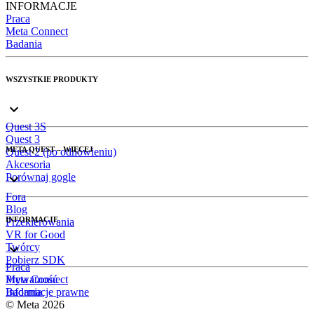
INFORMACJE
Praca
Meta Connect
Badania
WSZYSTKIE PRODUKTY
Quest 3S
Quest 3
META QUEST – WIĘCEJ
Quest 2 (po odnowieniu)
Akcesoria
Porównaj gogle
Fora
Blog
INFORMACJE
Przekierowania
VR for Good
Twórcy
Pobierz SDK
Praca
Meta Connect
Prywatność
Badania
Informacje prawne
© Meta 2026