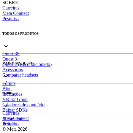
SOBRE
Carreiras
Meta Connect
Pesquisa
TODOS OS PRODUTOS
Quest 3S
Quest 3
MAIS META QUEST
Quest 2 (Recondicionado)
Acessórios
Comparar headsets
Fóruns
Blog
SOBRE
Indicações
VR for Good
Criadores de conteúdo
Baixar SDKs
Carreiras
Meta Connect
Privacidade
Pesquisa
Jurídico
© Meta 2026