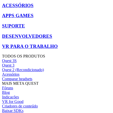
ACESSÓRIOS
APPS GAMES
SUPORTE
DESENVOLVEDORES
VR PARA O TRABALHO
TODOS OS PRODUTOS
Quest 3S
Quest 3
Quest 2 (Recondicionado)
Acessórios
Comparar headsets
MAIS META QUEST
Fóruns
Blog
Indicações
VR for Good
Criadores de conteúdo
Baixar SDKs