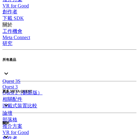
VR for Good
創作者
下載 SDK
關於
工作機會
Meta Connect
研究
所有產品
Quest 3S
Quest 3
更多 META QUEST
Quest 2（翻新版）
相關配件
頭戴式裝置比較
論壇
部落格
關於
推介方案
VR for Good
創作者