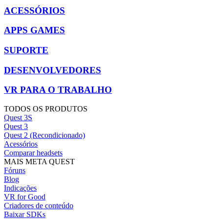
ACESSÓRIOS
APPS GAMES
SUPORTE
DESENVOLVEDORES
VR PARA O TRABALHO
TODOS OS PRODUTOS
Quest 3S
Quest 3
Quest 2 (Recondicionado)
Acessórios
Comparar headsets
MAIS META QUEST
Fóruns
Blog
Indicações
VR for Good
Criadores de conteúdo
Baixar SDKs