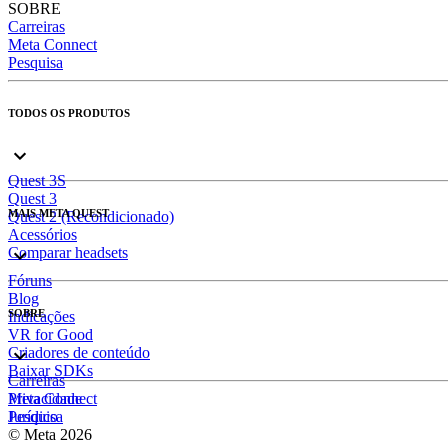
SOBRE
Carreiras
Meta Connect
Pesquisa
TODOS OS PRODUTOS
Quest 3S
Quest 3
MAIS META QUEST
Quest 2 (Recondicionado)
Acessórios
Comparar headsets
Fóruns
Blog
SOBRE
Indicações
VR for Good
Criadores de conteúdo
Baixar SDKs
Carreiras
Meta Connect
Privacidade
Pesquisa
Jurídico
© Meta 2026