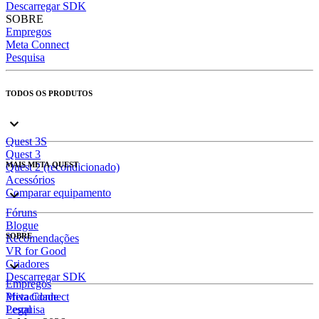
Descarregar SDK
SOBRE
Empregos
Meta Connect
Pesquisa
TODOS OS PRODUTOS
Quest 3S
Quest 3
MAIS META QUEST
Quest 2 (recondicionado)
Acessórios
Comparar equipamento
Fóruns
Blogue
SOBRE
Recomendações
VR for Good
Criadores
Descarregar SDK
Empregos
Meta Connect
Privacidade
Pesquisa
Legal