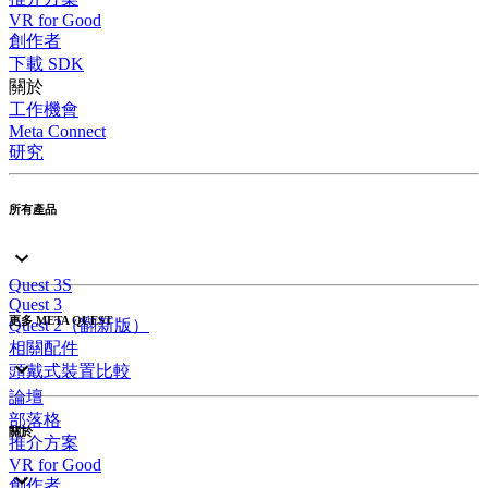
VR for Good
創作者
下載 SDK
關於
工作機會
Meta Connect
研究
所有產品
Quest 3S
Quest 3
更多 META QUEST
Quest 2（翻新版）
相關配件
頭戴式裝置比較
論壇
部落格
關於
推介方案
VR for Good
創作者