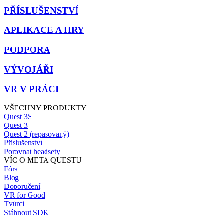
PŘÍSLUŠENSTVÍ
APLIKACE A HRY
PODPORA
VÝVOJÁŘI
VR V PRÁCI
VŠECHNY PRODUKTY
Quest 3S
Quest 3
Quest 2 (repasovaný)
Příslušenství
Porovnat headsety
VÍC O META QUESTU
Fóra
Blog
Doporučení
VR for Good
Tvůrci
Stáhnout SDK