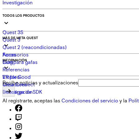
Investigación
TODOS LOS PRODUCTOS
Quest 3S
MÁS DE META QUEST
Quest 3
Quest 2 (reacondicionadas)
Accesorios
Foros
INFORMACIÓN
Compara gafas
Blog
Referencias
VR for Good
Empleo
Recibe noticias y actualizaciones
Creadores
Meta Connect
Descarga de SDK
Investigación
Al registrarte, aceptas las
Condiciones del servicio
y la
Polí