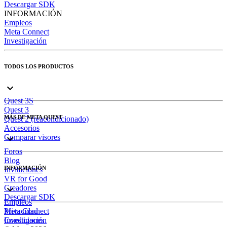
Descargar SDK
INFORMACIÓN
Empleos
Meta Connect
Investigación
TODOS LOS PRODUCTOS
Quest 3S
Quest 3
MÁS DE META QUEST
Quest 2 (reacondicionado)
Accesorios
Comparar visores
Foros
Blog
INFORMACIÓN
Invitaciones
VR for Good
Creadores
Descargar SDK
Empleos
Meta Connect
Privacidad
Investigación
Condiciones