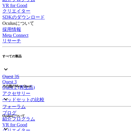
VR for Good
クリエイター
SDKのダウンロード
Oculusについて
採用情報
Meta Connect
リサーチ
すべての製品
Quest 3S
Quest 3
その他のMeta Quest
Quest 2 (再生品)
アクセサリー
ヘッドセットの比較
フォーラム
ブログ
Oculusについて
紹介プログラム
VR for Good
クリエイター