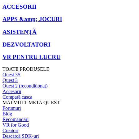
ACCESORII
APPS &amp; JOCURI
ASISTENȚĂ
DEZVOLTATORI
VR PENTRU LUCRU
TOATE PRODUSELE
Quest 3S
Quest 3
Quest 2 (recondiționat)
Accesorii
Compară casca
MAI MULT META QUEST
Forumuri
Blog
Recomandări
VR for Good
Creatori
Descarcă SDK-uri