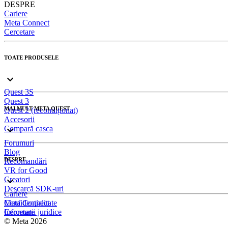
DESPRE
Cariere
Meta Connect
Cercetare
TOATE PRODUSELE
Quest 3S
Quest 3
MAI MULT META QUEST
Quest 2 (recondiționat)
Accesorii
Compară casca
Forumuri
Blog
DESPRE
Recomandări
VR for Good
Creatori
Descarcă SDK-uri
Cariere
Meta Connect
Confidenţialitate
Cercetare
Informaţii juridice
© Meta 2026