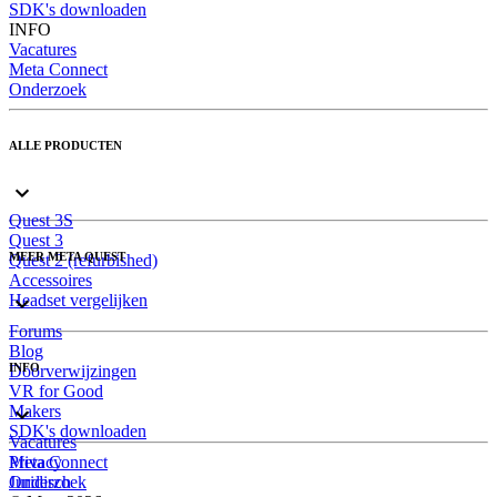
SDK's downloaden
INFO
Vacatures
Meta Connect
Onderzoek
ALLE PRODUCTEN
Quest 3S
Quest 3
MEER META QUEST
Quest 2 (refurbished)
Accessoires
Headset vergelijken
Forums
Blog
INFO
Doorverwijzingen
VR for Good
Makers
SDK's downloaden
Vacatures
Meta Connect
Privacy
Onderzoek
Juridisch