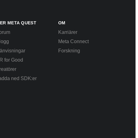
ER META QUEST
OM
orum
Karriärer
logg
Meta Connect
änvisningar
Forskning
R for Good
reatörer
adda ned SDK:er