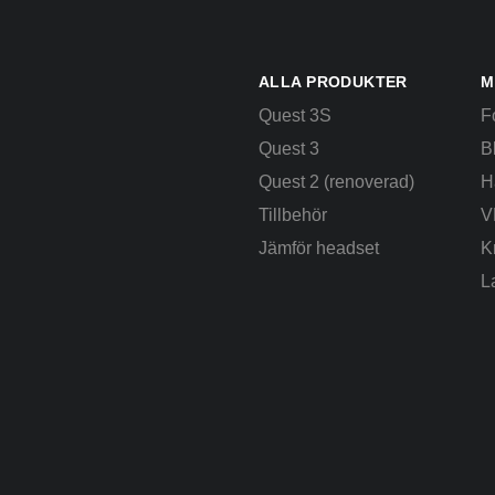
ALLA PRODUKTER
M
Quest 3S
F
Quest 3
B
Quest 2 (renoverad)
H
Tillbehör
V
Jämför headset
K
L