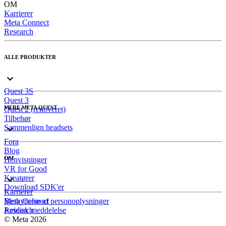
OM
Karrierer
Meta Connect
Research
ALLE PRODUKTER
Quest 3S
Quest 3
MERE META QUEST
Quest 2 (renoveret)
Tilbehør
Sammenlign headsets
Fora
Blog
OM
Henvisninger
VR for Good
Kreatører
Download SDK'er
Karrierer
Meta Connect
Beskyttelse af personoplysninger
Research
Juridisk meddelelse
© Meta 2026