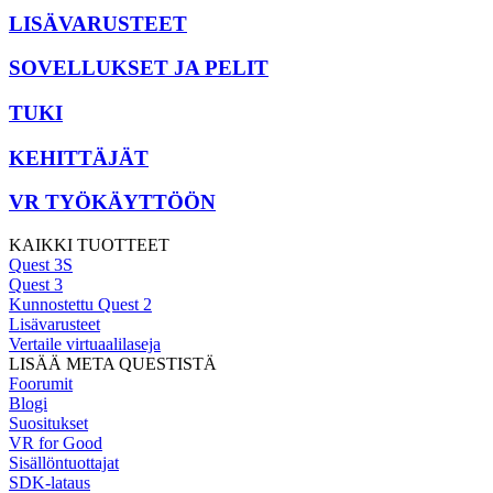
LISÄVARUSTEET
SOVELLUKSET JA PELIT
TUKI
KEHITTÄJÄT
VR TYÖKÄYTTÖÖN
KAIKKI TUOTTEET
Quest 3S
Quest 3
Kunnostettu Quest 2
Lisävarusteet
Vertaile virtuaalilaseja
LISÄÄ META QUESTISTÄ
Foorumit
Blogi
Suositukset
VR for Good
Sisällöntuottajat
SDK-lataus