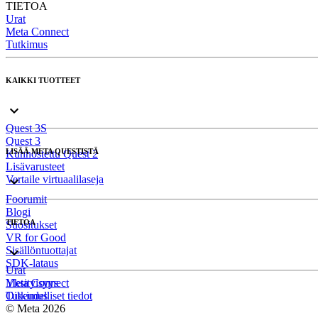
TIETOA
Urat
Meta Connect
Tutkimus
KAIKKI TUOTTEET
Quest 3S
Quest 3
LISÄÄ META QUESTISTÄ
Kunnostettu Quest 2
Lisävarusteet
Vertaile virtuaalilaseja
Foorumit
Blogi
TIETOA
Suositukset
VR for Good
Sisällöntuottajat
SDK-lataus
Urat
Meta Connect
Yksityisyys
Tutkimus
Oikeudelliset tiedot
© Meta 2026