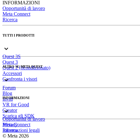
INFORMAZIONI
Opportunità di lavoro
Meta Connect
Ricerca
TUTTI I PRODOTTI
Quest 3S
Quest 3
ALTRO SU META QUEST
Quest 2 (ricondizionato)
Accessori
Confronta i visori
Forum
Blog
INFORMAZIONI
Inviti
VR for Good
Creator
Scarica gli SDK
Opportunità di lavoro
Meta Connect
Privacy
Ricerca
Informazioni legali
© Meta 2026