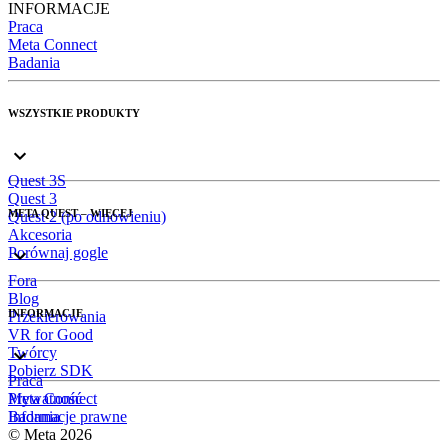
INFORMACJE
Praca
Meta Connect
Badania
WSZYSTKIE PRODUKTY
Quest 3S
Quest 3
META QUEST – WIĘCEJ
Quest 2 (po odnowieniu)
Akcesoria
Porównaj gogle
Fora
Blog
INFORMACJE
Przekierowania
VR for Good
Twórcy
Pobierz SDK
Praca
Meta Connect
Prywatność
Badania
Informacje prawne
© Meta 2026