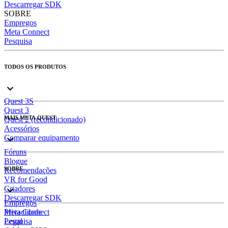
Descarregar SDK
SOBRE
Empregos
Meta Connect
Pesquisa
TODOS OS PRODUTOS
Quest 3S
Quest 3
MAIS META QUEST
Quest 2 (recondicionado)
Acessórios
Comparar equipamento
Fóruns
Blogue
SOBRE
Recomendações
VR for Good
Criadores
Descarregar SDK
Empregos
Meta Connect
Privacidade
Pesquisa
Legal