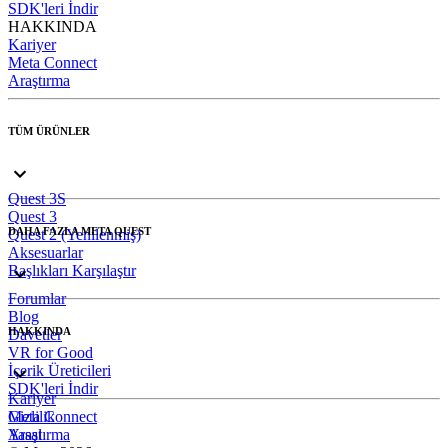
SDK'leri İndir
HAKKINDA
Kariyer
Meta Connect
Araştırma
TÜM ÜRÜNLER
Quest 3S
Quest 3
DAHA FAZLA META QUEST
Quest 2 (Yenilenmiş)
Aksesuarlar
Başlıkları Karşılaştır
Forumlar
Blog
HAKKINDA
Davetler
VR for Good
İçerik Üreticileri
SDK'leri İndir
Kariyer
Meta Connect
Gizlilik
Araştırma
Yasal