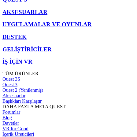
AKSESUARLAR
UYGULAMALAR VE OYUNLAR
DESTEK
GELİŞTİRİCİLER
İŞ İÇİN VR
TÜM ÜRÜNLER
Quest 3S
Quest 3
Quest 2 (Yenilenmiş)
Aksesuarlar
Başlıkları Karşılaştır
DAHA FAZLA META QUEST
Forumlar
Blog
Davetler
VR for Good
İçerik Üreticileri