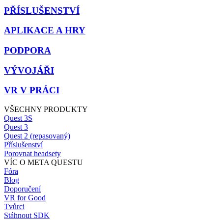
PŘÍSLUŠENSTVÍ
APLIKACE A HRY
PODPORA
VÝVOJÁŘI
VR V PRÁCI
VŠECHNY PRODUKTY
Quest 3S
Quest 3
Quest 2 (repasovaný)
Příslušenství
Porovnat headsety
VÍC O META QUESTU
Fóra
Blog
Doporučení
VR for Good
Tvůrci
Stáhnout SDK