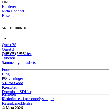
OM
Karrierer
Meta Connect
Research
ALLE PRODUKTER
Quest 3S
Quest 3
MERE META QUEST
Quest 2 (renoveret)
Tilbehør
Sammenlign headsets
Fora
Blog
OM
Henvisninger
VR for Good
Kreatører
Download SDK'er
Karrierer
Meta Connect
Beskyttelse af personoplysninger
Research
Juridisk meddelelse
© Meta 2026