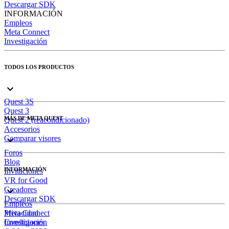
Descargar SDK
INFORMACIÓN
Empleos
Meta Connect
Investigación
TODOS LOS PRODUCTOS
Quest 3S
Quest 3
MÁS DE META QUEST
Quest 2 (reacondicionado)
Accesorios
Comparar visores
Foros
Blog
INFORMACIÓN
Invitaciones
VR for Good
Creadores
Descargar SDK
Empleos
Meta Connect
Privacidad
Investigación
Condiciones