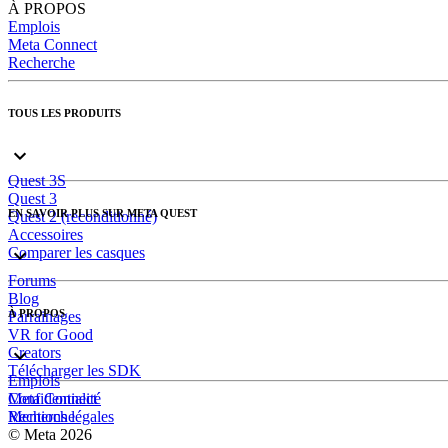
À PROPOS
Emplois
Meta Connect
Recherche
TOUS LES PRODUITS
Quest 3S
Quest 3
EN SAVOIR PLUS SUR META QUEST
Quest 2 (reconditionné)
Accessoires
Comparer les casques
Forums
Blog
À PROPOS
Parrainages
VR for Good
Creators
Télécharger les SDK
Emplois
Meta Connect
Confidentialité
Recherche
Mentions légales
© Meta 2026