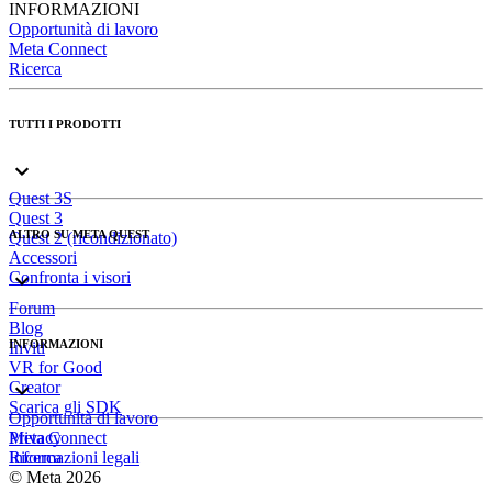
INFORMAZIONI
Opportunità di lavoro
Meta Connect
Ricerca
TUTTI I PRODOTTI
Quest 3S
Quest 3
ALTRO SU META QUEST
Quest 2 (ricondizionato)
Accessori
Confronta i visori
Forum
Blog
INFORMAZIONI
Inviti
VR for Good
Creator
Scarica gli SDK
Opportunità di lavoro
Meta Connect
Privacy
Ricerca
Informazioni legali
© Meta 2026