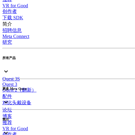
VR for Good
创作者
下载 SDK
简介
招聘信息
Meta Connect
研究
所有产品
Quest 3S
Quest 3
更多 Meta Quest
Quest 2（翻新）
配件
对比头戴设备
论坛
博客
简介
推荐
VR for Good
创作者